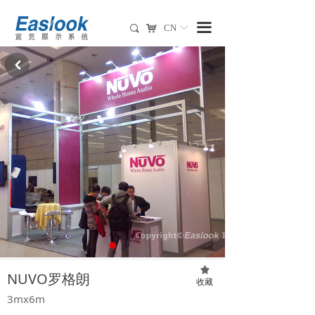
끀
낙
CN
끠
ꀅ
낒
끄
NUVO罗格朗
收藏
3mx6m